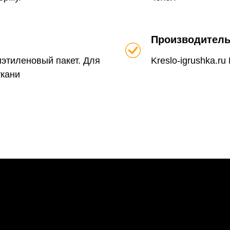
Производител
иэтиленовый пакет. Для
Kreslo-igrushka.r
ткани