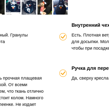
Внутренний че
ный. Гранулы
Есть. Плотная ве
рта
для досыпки. Мол
чтобы при посадк
Ручка для пер
нь прочная плащевая
Да, сверху кресла
кой. От всеми
м, что ткань отлично
стоит колом. Намного
леенке. Не издает