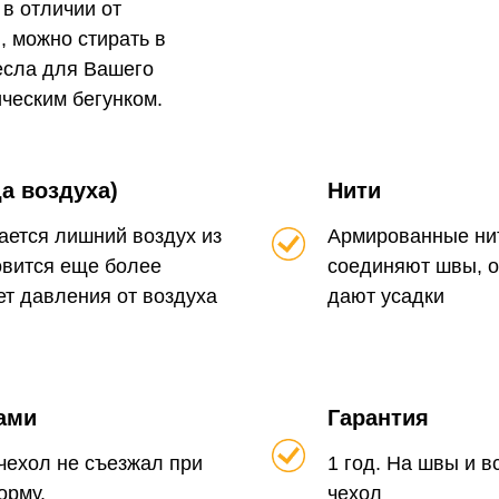
в отличии от
 можно стирать в
есла для Вашего
ческим бегунком.
а воздуха)
Нити
кается лишний воздух из
Армированные нит
овится еще более
соединяют швы, о
нет давления от воздуха
дают усадки
ами
Гарантия
чехол не съезжал при
1 год. На швы и 
орму.
чехол