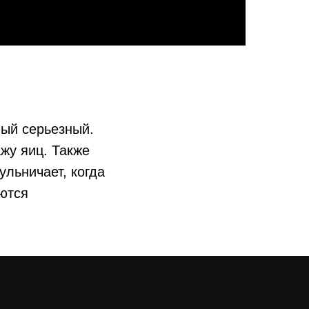
мый серьезный.
ажу яиц. Также
ульничает, когда
аются